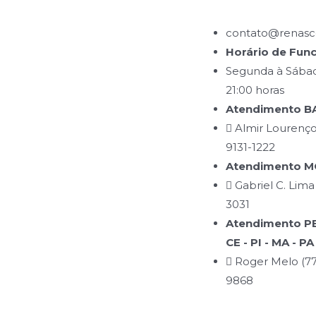
contato@renasce
Horário de Fun
Segunda à Sábad
21:00 horas
Atendimento BA
Almir Lourenço
9131-1222
Atendimento MG
Gabriel C. Lima
3031
Atendimento PB 
CE - PI - MA - PA
Roger Melo (77
9868