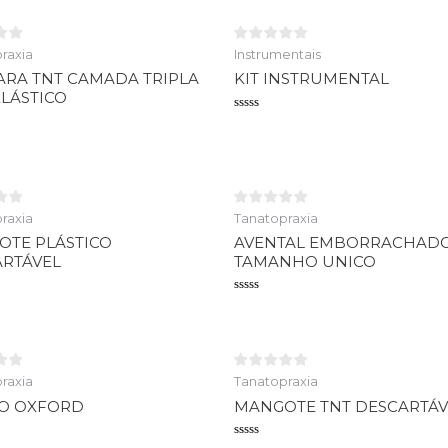
raxia
Instrumentais
RA TNT CAMADA TRIPLA
KIT INSTRUMENTAL
LÁSTICO
Avaliação
0
o
de
5
raxia
Tanatopraxia
TE PLÁSTICO
AVENTAL EMBORRACHAD
RTÁVEL
TAMANHO UNICO
o
Avaliação
0
de
5
raxia
Tanatopraxia
CO OXFORD
MANGOTE TNT DESCARTÁV