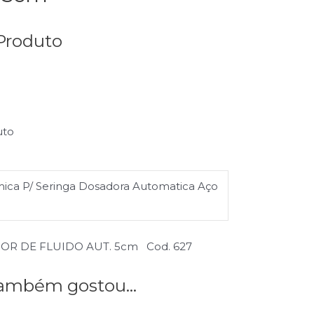
Produto
uto
ica P/ Seringa Dosadora Automatica Aço
OR DE FLUIDO AUT. 5cm Cod. 627
mbém gostou...