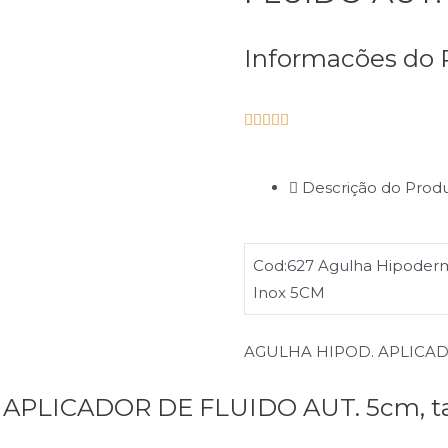
Informacões do 





Descrição do Prod
Cod:627 Agulha Hipoderm
Inox 5CM
AGULHA HIPOD. APLICAD
APLICADOR DE FLUIDO AUT. 5cm, ta