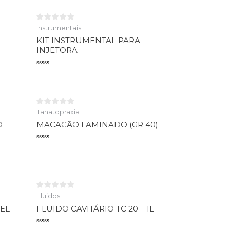
Instrumentais
KIT INSTRUMENTAL PARA
INJETORA
Avaliação
0
de
5
Tanatopraxia
O
MACACÃO LAMINADO (GR 40)
Avaliação
0
de
5
Fluidos
EL
FLUIDO CAVITÁRIO TC 20 – 1L