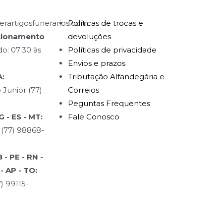
rartigosfunerarios.com
Políticas de trocas e
cionamento
devoluções
o: 07:30 às
Políticas de privacidade
Envios e prazos
:
Tributação Alfandegária e
 Junior (77)
Correios
Peguntas Frequentes
 - ES - MT:
Fale Conosco
 (77) 98868-
- PE - RN -
 - AP - TO:
) 99115-