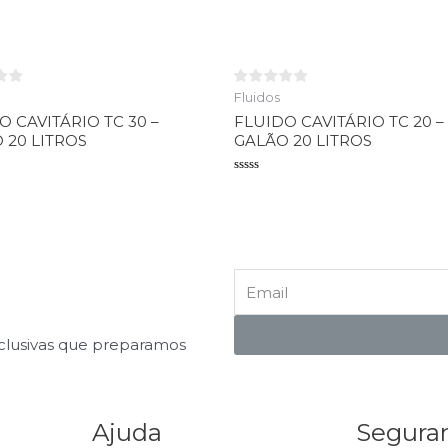
o
Avaliação
0
de
5
Fluidos
O CAVITÁRIO TC 30 –
FLUIDO CAVITÁRIO TC 20 –
 20 LITROS
GALÃO 20 LITROS
o
Avaliação
0
de
5
xclusivas que preparamos
Ajuda
Segura