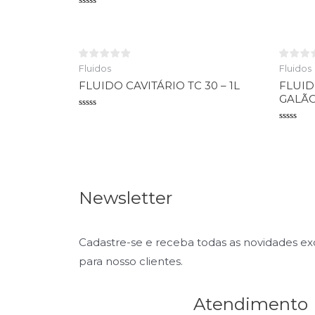
Avaliaçã
0
Avaliação
de
0
5
de
5
Fluidos
Fluidos
FLUIDO CAVITÁRIO TC 30 – 1L
FLUID
GALÃO
Avaliação
0
Avaliaçã
de
0
5
de
5
Newsletter
Cadastre-se e receba todas as novidades e
para nosso clientes.
Atendimento