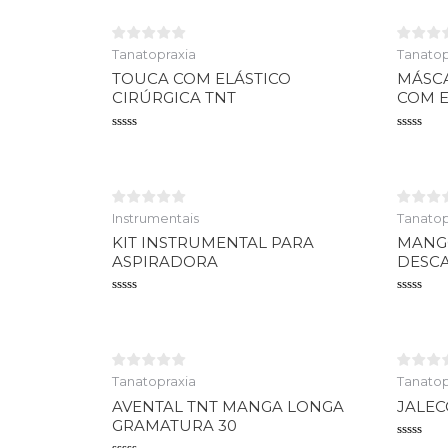
Tanatopraxia
Tanatop
TOUCA COM ELÁSTICO
MÁSCA
CIRÚRGICA TNT
COM E
Avaliação
Avaliaçã
0
0
de
de
5
5
Instrumentais
Tanatop
KIT INSTRUMENTAL PARA
MANGO
ASPIRADORA
DESCA
Avaliação
Avaliaçã
0
0
de
de
5
5
Tanatopraxia
Tanatop
AVENTAL TNT MANGA LONGA
JALE
GRAMATURA 30