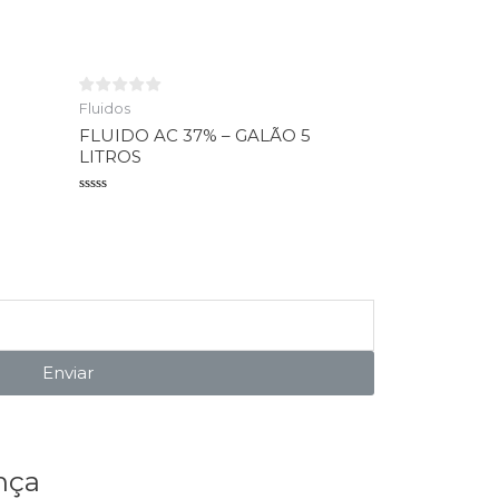
Avaliação
0
de
5
Fluidos
FLUIDO AC 37% – GALÃO 5
LITROS
Avaliação
0
de
5
Enviar
nça