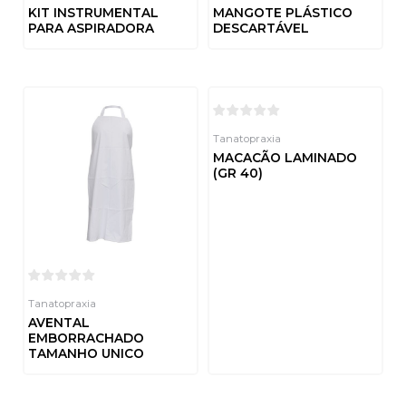
KIT INSTRUMENTAL
MANGOTE PLÁSTICO
PARA ASPIRADORA
DESCARTÁVEL
Avaliação
Avaliação
0
0
de
de
5
5
Tanatopraxia
MACACÃO LAMINADO
(GR 40)
Avaliação
0
de
5
Tanatopraxia
AVENTAL
EMBORRACHADO
TAMANHO UNICO
Avaliação
0
de
5