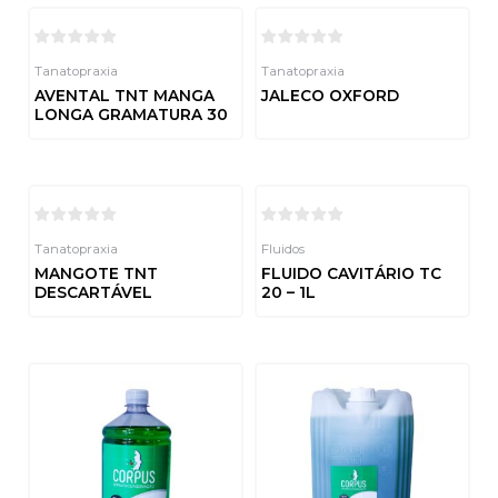
Tanatopraxia
Tanatopraxia
AVENTAL TNT MANGA
JALECO OXFORD
LONGA GRAMATURA 30
Avaliação
0
de
Avaliação
5
0
de
5
Tanatopraxia
Fluidos
MANGOTE TNT
FLUIDO CAVITÁRIO TC
DESCARTÁVEL
20 – 1L
Avaliação
Avaliação
0
0
de
de
5
5