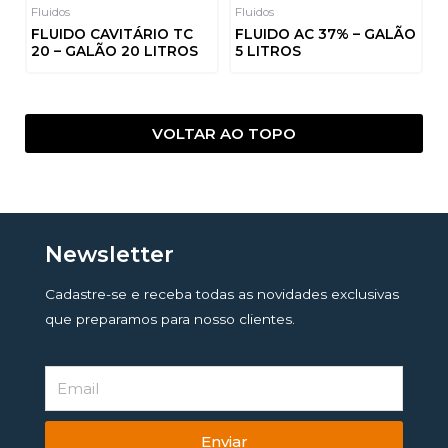
Fluidos
Fluidos
FLUIDO CAVITÁRIO TC
FLUIDO AC 37% – GALÃO
20 – GALÃO 20 LITROS
5 LITROS
Avaliação
Avaliação
0
0
de
de
5
5
VOLTAR AO TOPO
Newsletter
Cadastre-se e receba todas as novidades exclusivas
que preparamos para nosso clientes.
Enviar