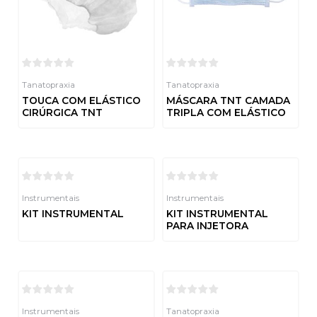
Tanatopraxia
Tanatopraxia
TOUCA COM ELÁSTICO
MÁSCARA TNT CAMADA
CIRÚRGICA TNT
TRIPLA COM ELÁSTICO
Avaliação
Avaliação
0
0
de
de
5
5
Instrumentais
Instrumentais
KIT INSTRUMENTAL
KIT INSTRUMENTAL
PARA INJETORA
Avaliação
0
de
Avaliação
5
0
de
5
Instrumentais
Tanatopraxia