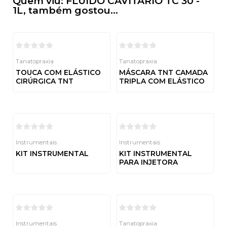
Quem viu: FLUIDO CAVITÁRIO TC 30 -
1L, também gostou...
Tanatopraxia
Tanatopraxia
TOUCA COM ELÁSTICO
MÁSCARA TNT CAMADA
CIRÚRGICA TNT
TRIPLA COM ELÁSTICO
Avaliação
Avaliação
0
0
de
de
5
5
Instrumentais
Instrumentais
KIT INSTRUMENTAL
KIT INSTRUMENTAL
PARA INJETORA
Avaliação
0
de
Avaliação
5
0
de
5
Instrumentais
Tanatopraxia