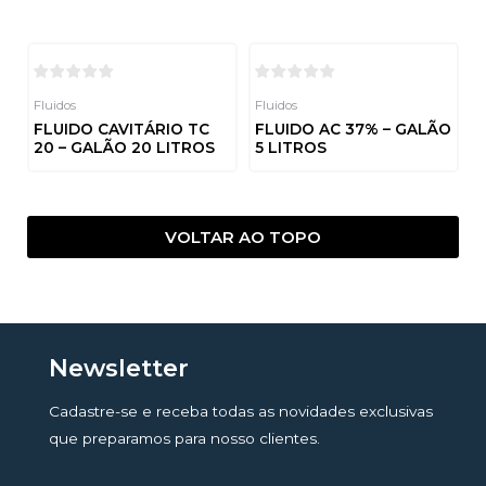
0
de
5
Fluidos
Fluidos
FLUIDO CAVITÁRIO TC
FLUIDO AC 37% – GALÃO
20 – GALÃO 20 LITROS
5 LITROS
Avaliação
Avaliação
0
0
de
de
5
5
VOLTAR AO TOPO
Newsletter
Cadastre-se e receba todas as novidades exclusivas
que preparamos para nosso clientes.