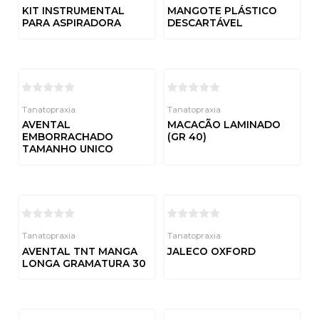
KIT INSTRUMENTAL
MANGOTE PLÁSTICO
PARA ASPIRADORA
DESCARTÁVEL
Avaliação
Avaliação
0
0
de
de
5
5
Tanatopraxia
Tanatopraxia
AVENTAL
MACACÃO LAMINADO
EMBORRACHADO
(GR 40)
TAMANHO UNICO
Avaliação
0
de
Avaliação
5
0
de
5
Tanatopraxia
Tanatopraxia
AVENTAL TNT MANGA
JALECO OXFORD
LONGA GRAMATURA 30
Avaliação
0
de
Avaliação
5
0
de
5