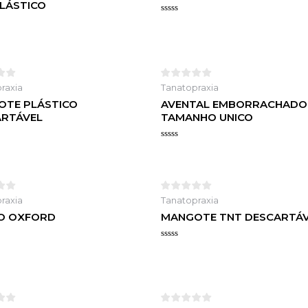
LÁSTICO
Avaliação
0
o
de
5
raxia
Tanatopraxia
OTE PLÁSTICO
AVENTAL EMBORRACHADO
ARTÁVEL
TAMANHO UNICO
o
Avaliação
0
de
5
raxia
Tanatopraxia
O OXFORD
MANGOTE TNT DESCARTÁ
o
Avaliação
0
de
5