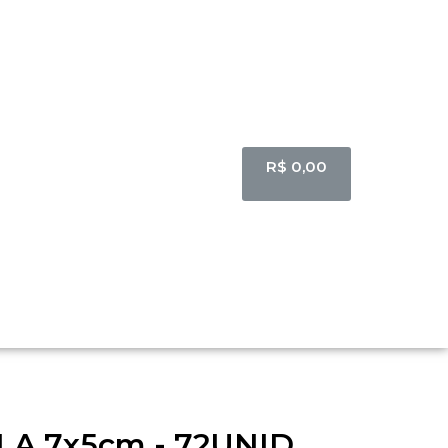
R$
0,00
LA 7x5cm - 72UNID.