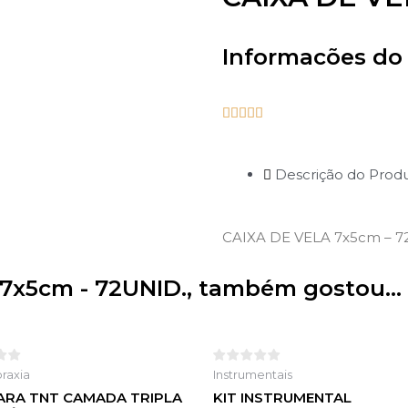
Informacões do





Descrição do Prod
CAIXA DE VELA 7x5cm – 7
7x5cm - 72UNID., também gostou...
raxia
Instrumentais
RA TNT CAMADA TRIPLA
KIT INSTRUMENTAL