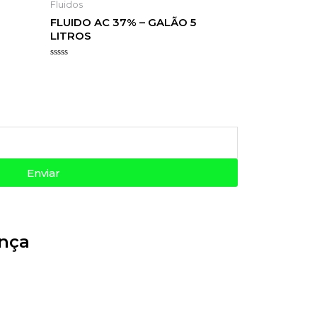
Fluidos
FLUIDO AC 37% – GALÃO 5
LITROS
Avaliação
0
de
5
Enviar
nça