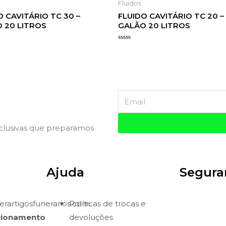
Fluidos
O CAVITÁRIO TC 30 –
FLUIDO CAVITÁRIO TC 20 –
 20 LITROS
GALÃO 20 LITROS
o
Avaliação
0
de
5
xclusivas que preparamos
Ajuda
Segura
rartigosfunerarios.com
Políticas de trocas e
cionamento
devoluções