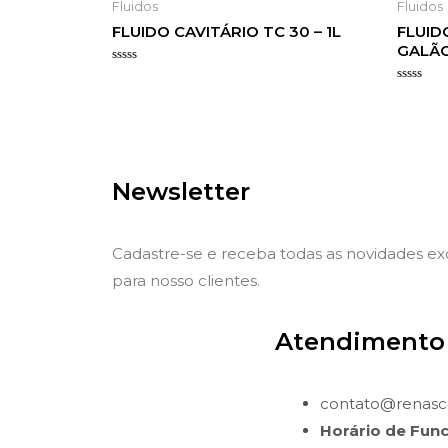
Fluidos
Fluidos
FLUIDO CAVITÁRIO TC 30 – 1L
FLUID
GALÃO
Avaliação
0
Avaliaçã
de
0
5
de
5
Newsletter
Cadastre-se e receba todas as novidades e
para nosso clientes.
Atendimento
contato@renasce
Horário de Fun