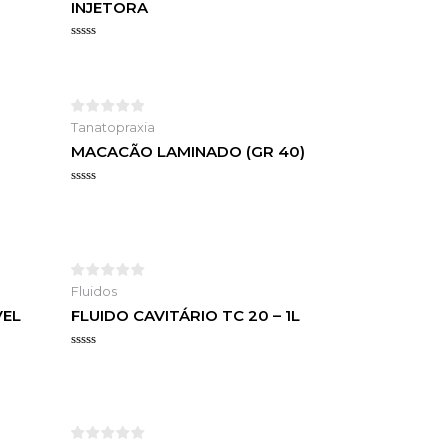
INJETORA
Avaliação
0
de
5
Tanatopraxia
MACACÃO LAMINADO (GR 40)
Avaliação
0
de
5
Fluidos
VEL
FLUIDO CAVITÁRIO TC 20 – 1L
Avaliação
0
de
5