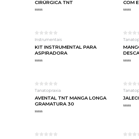
CIRÚRGICA TNT
COM E
Avaliação
Avaliaçã
0
0
de
de
5
5
Instrumentais
Tanatop
KIT INSTRUMENTAL PARA
MANG
ASPIRADORA
DESC
Avaliação
Avaliaçã
0
0
de
de
5
5
Tanatopraxia
Tanatop
AVENTAL TNT MANGA LONGA
JALEC
GRAMATURA 30
Avaliaçã
0
Avaliação
de
0
5
de
5