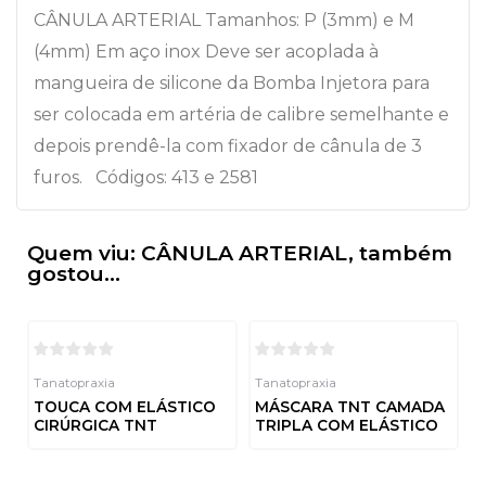
CÂNULA ARTERIAL Tamanhos: P (3mm) e M
(4mm) Em aço inox Deve ser acoplada à
mangueira de silicone da Bomba Injetora para
ser colocada em artéria de calibre semelhante e
depois prendê-la com fixador de cânula de 3
furos. Códigos: 413 e 2581
Quem viu: CÂNULA ARTERIAL, também
gostou...
Tanatopraxia
Tanatopraxia
TOUCA COM ELÁSTICO
MÁSCARA TNT CAMADA
CIRÚRGICA TNT
TRIPLA COM ELÁSTICO
Avaliação
Avaliação
0
0
de
de
5
5