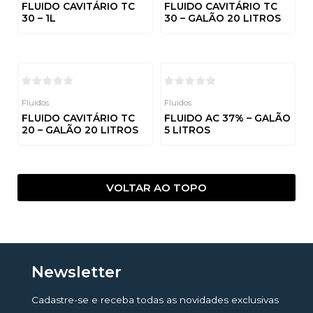
FLUIDO CAVITÁRIO TC
FLUIDO CAVITÁRIO TC
30 – 1L
30 – GALÃO 20 LITROS
Avaliação
Avaliação
0
0
de
de
5
5
Fluidos
Fluidos
FLUIDO CAVITÁRIO TC
FLUIDO AC 37% – GALÃO
20 – GALÃO 20 LITROS
5 LITROS
Avaliação
Avaliação
0
0
de
de
5
5
VOLTAR AO TOPO
Newsletter
Cadastre-se e receba todas as novidades exclusivas