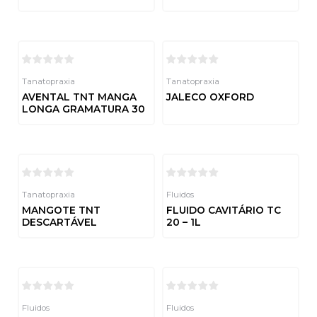
0
de
Avaliação
5
0
de
5
Tanatopraxia
Tanatopraxia
AVENTAL TNT MANGA
JALECO OXFORD
LONGA GRAMATURA 30
Avaliação
0
de
Avaliação
5
0
de
5
Tanatopraxia
Fluidos
MANGOTE TNT
FLUIDO CAVITÁRIO TC
DESCARTÁVEL
20 – 1L
Avaliação
Avaliação
0
0
de
de
5
5
Fluidos
Fluidos