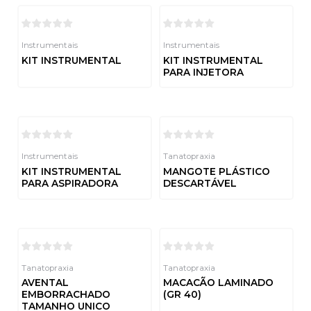
Instrumentais
Instrumentais
KIT INSTRUMENTAL
KIT INSTRUMENTAL
PARA INJETORA
Avaliação
0
de
Avaliação
5
0
de
5
Instrumentais
Tanatopraxia
KIT INSTRUMENTAL
MANGOTE PLÁSTICO
PARA ASPIRADORA
DESCARTÁVEL
Avaliação
Avaliação
0
0
de
de
5
5
Tanatopraxia
Tanatopraxia
AVENTAL
MACACÃO LAMINADO
EMBORRACHADO
(GR 40)
TAMANHO UNICO
Avaliação