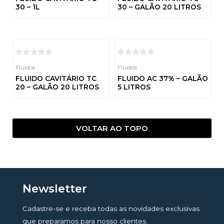
30 – 1L
30 – GALÃO 20 LITROS
Avaliação
Avaliação
0
0
de
de
5
5
Fluidos
Fluidos
FLUIDO CAVITÁRIO TC
FLUIDO AC 37% – GALÃO
20 – GALÃO 20 LITROS
5 LITROS
Avaliação
Avaliação
0
0
de
de
5
5
VOLTAR AO TOPO
Newsletter
Cadastre-se e receba todas as novidades exclusivas
que preparamos para nosso clientes.