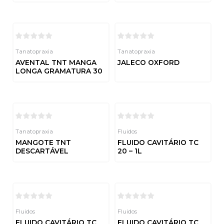
Avaliação
5
0
de
5
Tanatopraxia
Tanatopraxia
AVENTAL TNT MANGA
JALECO OXFORD
LONGA GRAMATURA 30
Avaliação
0
de
Avaliação
5
0
de
5
Tanatopraxia
Fluidos
MANGOTE TNT
FLUIDO CAVITÁRIO TC
DESCARTÁVEL
20 – 1L
Avaliação
Avaliação
0
0
de
de
5
5
Fluidos
Fluidos
FLUIDO CAVITÁRIO TC
FLUIDO CAVITÁRIO TC