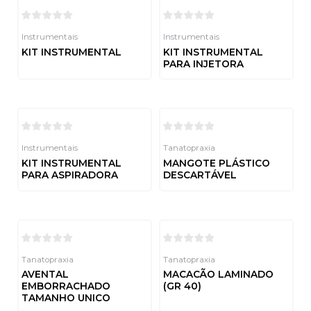
Instrumentais
Instrumentais
KIT INSTRUMENTAL
KIT INSTRUMENTAL
PARA INJETORA
Avaliação
0
de
Avaliação
5
0
de
5
Instrumentais
Tanatopraxia
KIT INSTRUMENTAL
MANGOTE PLÁSTICO
PARA ASPIRADORA
DESCARTÁVEL
Avaliação
Avaliação
0
0
de
de
5
5
Tanatopraxia
Tanatopraxia
AVENTAL
MACACÃO LAMINADO
EMBORRACHADO
(GR 40)
TAMANHO UNICO
Avaliação
0
de