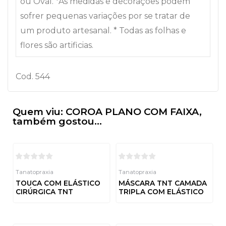
ou Oval. *As medidas e decorações podem
sofrer pequenas variações por se tratar de
um produto artesanal. * Todas as folhas e
flores são artificias.
Cod. 544
Quem viu: COROA PLANO COM FAIXA,
também gostou...
Tanatopraxia
Tanatopraxia
TOUCA COM ELÁSTICO
MÁSCARA TNT CAMADA
CIRÚRGICA TNT
TRIPLA COM ELÁSTICO
Avaliação
Avaliação
0
0
de
de
5
5