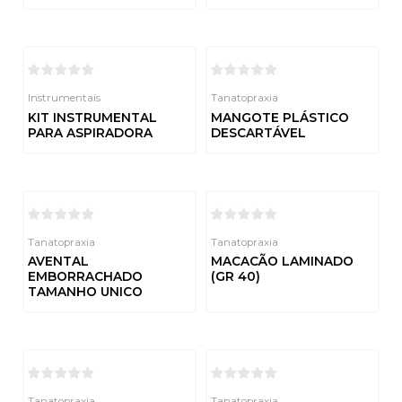
de
Avaliação
5
0
de
5
Instrumentais
Tanatopraxia
KIT INSTRUMENTAL
MANGOTE PLÁSTICO
PARA ASPIRADORA
DESCARTÁVEL
Avaliação
Avaliação
0
0
de
de
5
5
Tanatopraxia
Tanatopraxia
AVENTAL
MACACÃO LAMINADO
EMBORRACHADO
(GR 40)
TAMANHO UNICO
Avaliação
0
de
Avaliação
5
0
de
5
Tanatopraxia
Tanatopraxia