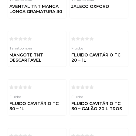
AVENTAL TNT MANGA
JALECO OXFORD
LONGA GRAMATURA 30
Avaliação
0
de
Avaliação
5
0
de
5
Tanatopraxia
Fluidos
MANGOTE TNT
FLUIDO CAVITÁRIO TC
DESCARTÁVEL
20 – 1L
Avaliação
Avaliação
0
0
de
de
5
5
Fluidos
Fluidos
FLUIDO CAVITÁRIO TC
FLUIDO CAVITÁRIO TC
30 – 1L
30 – GALÃO 20 LITROS
Avaliação
Avaliação
0
0
de
de
5
5