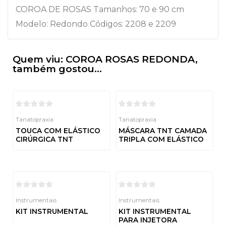
COROA DE ROSAS Tamanhos: 70 e 90 cm
Modelo: Redondo Códigos: 2208 e 2209
Quem viu: COROA ROSAS REDONDA,
também gostou...
Tanatopraxia
Tanatopraxia
TOUCA COM ELÁSTICO
MÁSCARA TNT CAMADA
CIRÚRGICA TNT
TRIPLA COM ELÁSTICO
Avaliação
Avaliação
0
0
de
de
5
5
Instrumentais
Instrumentais
KIT INSTRUMENTAL
KIT INSTRUMENTAL
PARA INJETORA
Avaliação
0