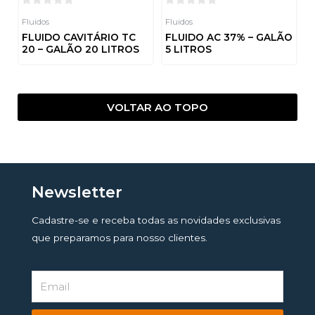
Fluidos
Fluidos
FLUIDO CAVITÁRIO TC
FLUIDO AC 37% – GALÃO
20 – GALÃO 20 LITROS
5 LITROS
Avaliação
Avaliação
0
0
de
de
5
5
VOLTAR AO TOPO
Newsletter
Cadastre-se e receba todas as novidades exclusivas
que preparamos para nosso clientes.