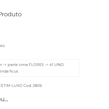
Produto
uto
m -> parte cima FLORES -> 41 UND.
 renda ficus
TIM LUXO Cod. 2806
...