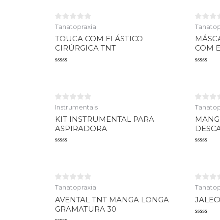
Tanatopraxia
Tanatop
TOUCA COM ELÁSTICO
MÁSCA
CIRÚRGICA TNT
COM E
Avaliação
Avaliaçã
0
0
de
de
5
5
Instrumentais
Tanatop
KIT INSTRUMENTAL PARA
MANGO
ASPIRADORA
DESCA
Avaliação
Avaliaçã
0
0
de
de
5
5
Tanatopraxia
Tanatop
AVENTAL TNT MANGA LONGA
JALE
GRAMATURA 30