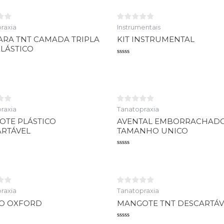
raxia
Instrumentais
RA TNT CAMADA TRIPLA
KIT INSTRUMENTAL
LÁSTICO
Avaliação
0
o
de
5
raxia
Tanatopraxia
TE PLÁSTICO
AVENTAL EMBORRACHAD
RTÁVEL
TAMANHO UNICO
o
Avaliação
0
de
5
raxia
Tanatopraxia
CO OXFORD
MANGOTE TNT DESCARTÁV