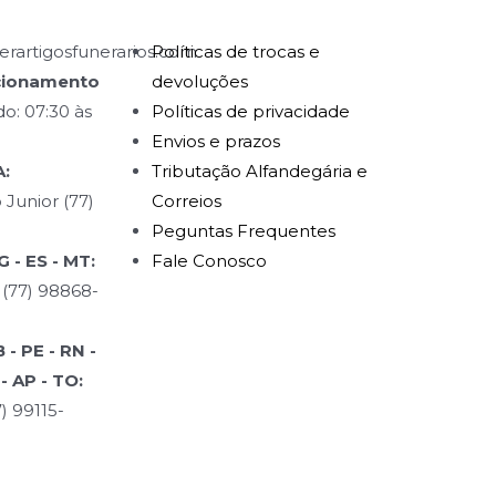
rartigosfunerarios.com
Políticas de trocas e
cionamento
devoluções
o: 07:30 às
Políticas de privacidade
Envios e prazos
:
Tributação Alfandegária e
 Junior (77)
Correios
Peguntas Frequentes
 - ES - MT:
Fale Conosco
 (77) 98868-
- PE - RN -
 - AP - TO:
) 99115-