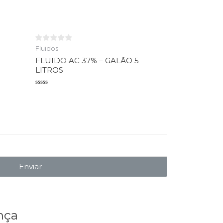
Avaliação
0
de
5
Fluidos
FLUIDO AC 37% – GALÃO 5
LITROS
Avaliação
0
de
5
Enviar
nça