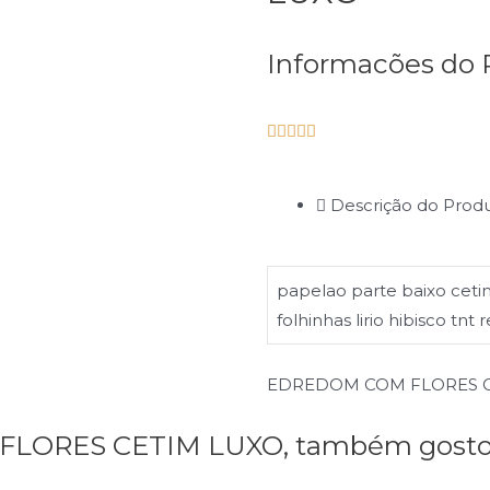
Informacões do 





Descrição do Prod
papelao parte baixo ceti
folhinhas lirio hibisco tnt
EDREDOM COM FLORES CE
LORES CETIM LUXO, também gostou