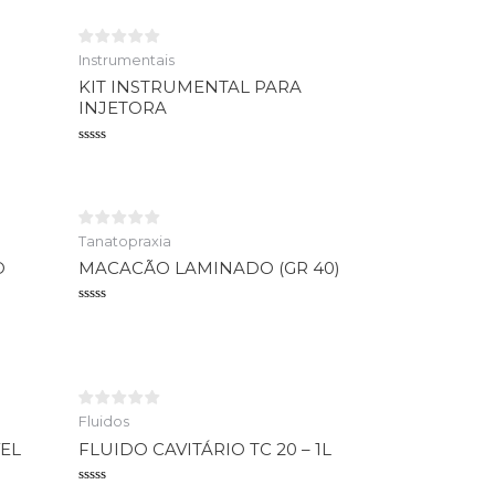
Instrumentais
KIT INSTRUMENTAL PARA
INJETORA
Avaliação
0
de
5
Tanatopraxia
O
MACACÃO LAMINADO (GR 40)
Avaliação
0
de
5
Fluidos
EL
FLUIDO CAVITÁRIO TC 20 – 1L