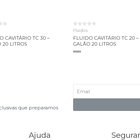
o
Avaliação
0
de
5
Fluidos
O CAVITÁRIO TC 30 –
FLUIDO CAVITÁRIO TC 20 –
 20 LITROS
GALÃO 20 LITROS
o
Avaliação
0
de
5
xclusivas que preparamos
Ajuda
Segura