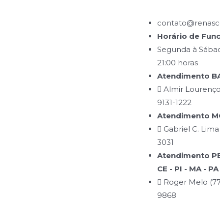
contato@renasce
Horário de Fun
Segunda à Sábad
21:00 horas
Atendimento BA
Almir Lourenço
9131-1222
Atendimento MG
Gabriel C. Lima
3031
Atendimento PB 
CE - PI - MA - PA
Roger Melo (77
9868