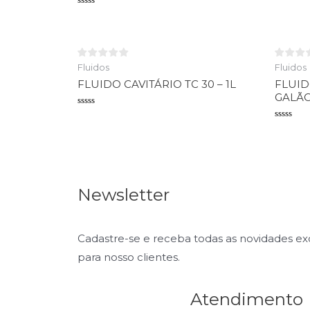
Avaliaçã
0
Avaliação
de
0
5
de
5
Fluidos
Fluidos
FLUIDO CAVITÁRIO TC 30 – 1L
FLUID
GALÃO
Avaliação
0
Avaliaçã
de
0
5
de
5
Newsletter
Cadastre-se e receba todas as novidades e
para nosso clientes.
Atendimento