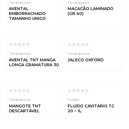
Tanatopraxia
Tanatopraxia
AVENTAL
MACACÃO LAMINADO
EMBORRACHADO
(GR 40)
TAMANHO UNICO
Avaliação
0
de
Avaliação
5
0
de
5
Tanatopraxia
Tanatopraxia
AVENTAL TNT MANGA
JALECO OXFORD
LONGA GRAMATURA 30
Avaliação
0
de
Avaliação
5
0
de
5
Tanatopraxia
Fluidos
MANGOTE TNT
FLUIDO CAVITÁRIO TC
DESCARTÁVEL
20 – 1L
Avaliação
Avaliação
0
0
de
de
5
5