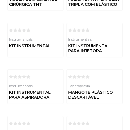
CIRÚRGICA TNT
TRIPLA COM ELÁSTICO
Avaliação
Avaliação
0
0
de
de
5
5
Instrumentais
Instrumentais
KIT INSTRUMENTAL
KIT INSTRUMENTAL
PARA INJETORA
Avaliação
0
de
Avaliação
5
0
de
5
Instrumentais
Tanatopraxia
KIT INSTRUMENTAL
MANGOTE PLÁSTICO
PARA ASPIRADORA
DESCARTÁVEL
Avaliação
Avaliação
0
0
de
de
5
5