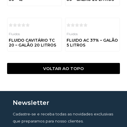
Avaliação
Avaliação
0
0
de
de
5
5
Fluidos
Fluidos
FLUIDO CAVITÁRIO TC
FLUIDO AC 37% – GALÃO
20 – GALÃO 20 LITROS
5 LITROS
Avaliação
Avaliação
0
0
de
de
5
5
VOLTAR AO TOPO
Newsletter
Cadastre-se e receba todas as novidades exclusivas
que preparamos para nosso clientes.