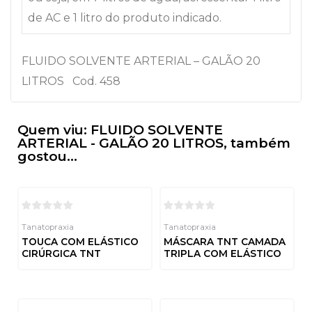
de AC e 1 litro do produto indicado.
FLUIDO SOLVENTE ARTERIAL – GALÃO 20
LITROS Cod. 458
Quem viu: FLUIDO SOLVENTE
ARTERIAL - GALÃO 20 LITROS, também
gostou...
Tanatopraxia
Tanatopraxia
TOUCA COM ELÁSTICO
MÁSCARA TNT CAMADA
CIRÚRGICA TNT
TRIPLA COM ELÁSTICO
Avaliação
Avaliação
0
0
de
de
5
5