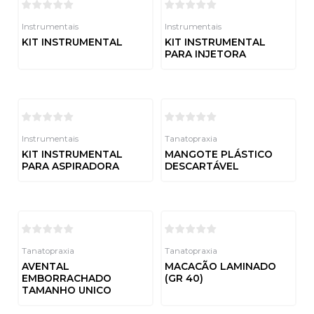
Instrumentais
Instrumentais
KIT INSTRUMENTAL
KIT INSTRUMENTAL
PARA INJETORA
Avaliação
0
de
Avaliação
5
0
de
5
Instrumentais
Tanatopraxia
KIT INSTRUMENTAL
MANGOTE PLÁSTICO
PARA ASPIRADORA
DESCARTÁVEL
Avaliação
Avaliação
0
0
de
de
5
5
Tanatopraxia
Tanatopraxia
AVENTAL
MACACÃO LAMINADO
EMBORRACHADO
(GR 40)
TAMANHO UNICO
Avaliação
0
de
Avaliação
5
0
de