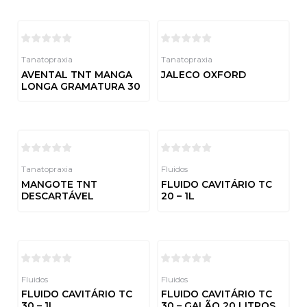
5
Tanatopraxia
Tanatopraxia
AVENTAL TNT MANGA
JALECO OXFORD
LONGA GRAMATURA 30
Avaliação
0
de
Avaliação
5
0
de
5
Tanatopraxia
Fluidos
MANGOTE TNT
FLUIDO CAVITÁRIO TC
DESCARTÁVEL
20 – 1L
Avaliação
Avaliação
0
0
de
de
5
5
Fluidos
Fluidos
FLUIDO CAVITÁRIO TC
FLUIDO CAVITÁRIO TC
30 – 1L
30 – GALÃO 20 LITROS