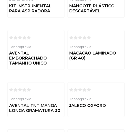
KIT INSTRUMENTAL
MANGOTE PLÁSTICO
PARA ASPIRADORA
DESCARTÁVEL
Avaliação
Avaliação
0
0
de
de
5
5
Tanatopraxia
Tanatopraxia
AVENTAL
MACACÃO LAMINADO
EMBORRACHADO
(GR 40)
TAMANHO UNICO
Avaliação
0
de
Avaliação
5
0
de
5
Tanatopraxia
Tanatopraxia
AVENTAL TNT MANGA
JALECO OXFORD
LONGA GRAMATURA 30
Avaliação
0
de
Avaliação
5
0
de
5