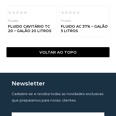
Fluidos
Fluidos
FLUIDO CAVITÁRIO TC
FLUIDO AC 37% – GALÃO
20 – GALÃO 20 LITROS
5 LITROS
Avaliação
Avaliação
0
0
de
de
5
5
VOLTAR AO TOPO
Newsletter
Cadastre-se e receba todas as novidades exclusivas
que preparamos para nosso clientes.