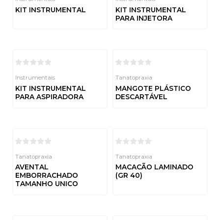
KIT INSTRUMENTAL
KIT INSTRUMENTAL
PARA INJETORA
Avaliação
0
de
Avaliação
5
0
de
5
Instrumentais
Tanatopraxia
KIT INSTRUMENTAL
MANGOTE PLÁSTICO
PARA ASPIRADORA
DESCARTÁVEL
Avaliação
Avaliação
0
0
de
de
5
5
Tanatopraxia
Tanatopraxia
AVENTAL
MACACÃO LAMINADO
EMBORRACHADO
(GR 40)
TAMANHO UNICO
Avaliação
0
de
Avaliação
5
0
de
5