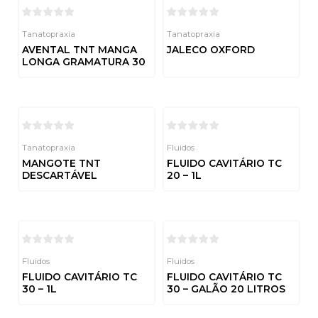
Tanatopraxia
Tanatopraxia
AVENTAL TNT MANGA
JALECO OXFORD
LONGA GRAMATURA 30
Avaliação
0
de
Avaliação
5
0
de
5
Tanatopraxia
Fluidos
MANGOTE TNT
FLUIDO CAVITÁRIO TC
DESCARTÁVEL
20 – 1L
Avaliação
Avaliação
0
0
de
de
5
5
Fluidos
Fluidos
FLUIDO CAVITÁRIO TC
FLUIDO CAVITÁRIO TC
30 – 1L
30 – GALÃO 20 LITROS
Avaliação
Avaliação
0
0
de
de
5
5