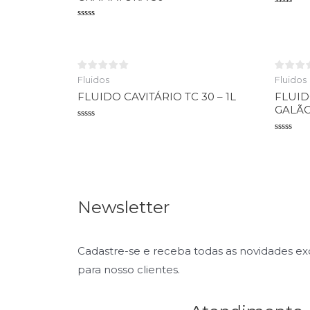
Avaliaçã
0
Avaliação
de
0
5
de
5
Fluidos
Fluidos
FLUIDO CAVITÁRIO TC 30 – 1L
FLUID
GALÃO
Avaliação
0
Avaliaçã
de
0
5
de
5
Newsletter
Cadastre-se e receba todas as novidades e
para nosso clientes.