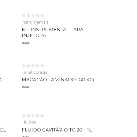
Instrumentais
KIT INSTRUMENTAL PARA
INJETORA
Avaliação
0
de
5
Tanatopraxia
O
MACACÃO LAMINADO (GR 40)
Avaliação
0
de
5
Fluidos
EL
FLUIDO CAVITÁRIO TC 20 – 1L