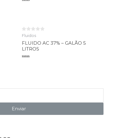
Avaliação
0
de
5
Fluidos
FLUIDO AC 37% – GALÃO 5
LITROS
Avaliação
0
de
5
Enviar