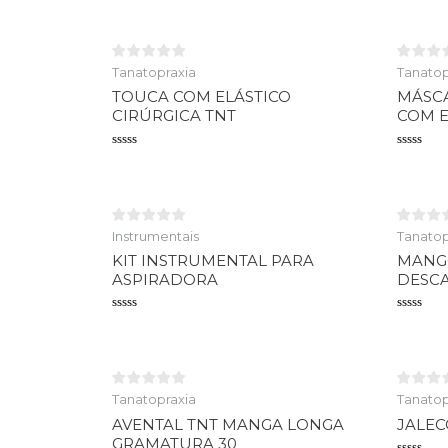
Tanatopraxia
Tanatop
TOUCA COM ELÁSTICO
MÁSCA
CIRÚRGICA TNT
COM E
Avaliação
Avaliaçã
0
0
de
de
5
5
Instrumentais
Tanatop
KIT INSTRUMENTAL PARA
MANGO
ASPIRADORA
DESCA
Avaliação
Avaliaçã
0
0
de
de
5
5
Tanatopraxia
Tanatop
AVENTAL TNT MANGA LONGA
JALE
GRAMATURA 30