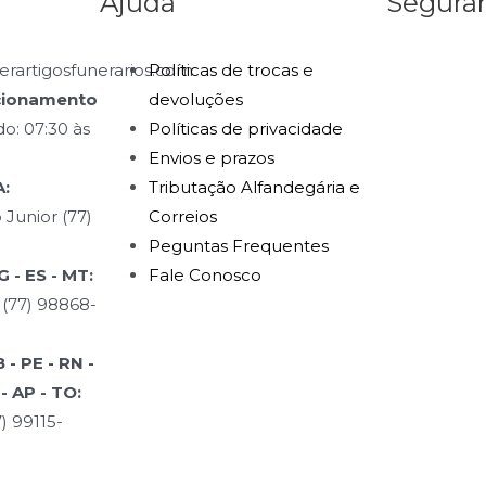
Ajuda
Segura
rartigosfunerarios.com
Políticas de trocas e
cionamento
devoluções
o: 07:30 às
Políticas de privacidade
Envios e prazos
:
Tributação Alfandegária e
 Junior (77)
Correios
Peguntas Frequentes
 - ES - MT:
Fale Conosco
 (77) 98868-
- PE - RN -
 - AP - TO:
) 99115-