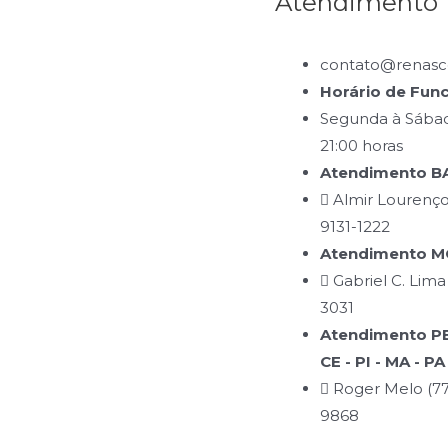
Atendimento
contato@renasce
Horário de Fun
Segunda à Sábad
21:00 horas
Atendimento BA
Almir Lourenço
9131-1222
Atendimento MG
Gabriel C. Lima
3031
Atendimento PB 
CE - PI - MA - PA
Roger Melo (77
9868