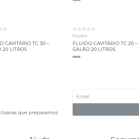
o
Avaliação
0
de
5
Fluidos
O CAVITÁRIO TC 30 –
FLUIDO CAVITÁRIO TC 20 –
 20 LITROS
GALÃO 20 LITROS
o
Avaliação
0
de
5
xclusivas que preparamos