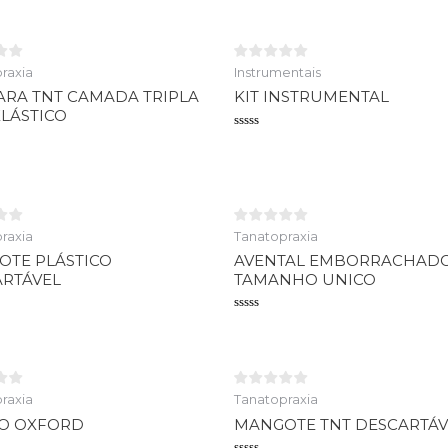
raxia
Instrumentais
RA TNT CAMADA TRIPLA
KIT INSTRUMENTAL
LÁSTICO
Avaliação
0
o
de
5
raxia
Tanatopraxia
TE PLÁSTICO
AVENTAL EMBORRACHAD
RTÁVEL
TAMANHO UNICO
o
Avaliação
0
de
5
raxia
Tanatopraxia
CO OXFORD
MANGOTE TNT DESCARTÁV