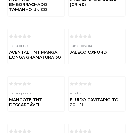
EMBORRACHADO
(GR 40)
TAMANHO UNICO
Avaliação
0
de
Avaliação
5
0
de
5
Tanatopraxia
Tanatopraxia
AVENTAL TNT MANGA
JALECO OXFORD
LONGA GRAMATURA 30
Avaliação
0
de
Avaliação
5
0
de
5
Tanatopraxia
Fluidos
MANGOTE TNT
FLUIDO CAVITÁRIO TC
DESCARTÁVEL
20 – 1L
Avaliação
Avaliação
0
0
de
de
5
5