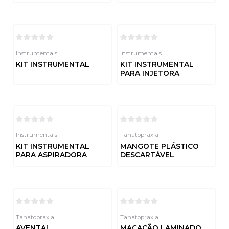
Avaliação
Avaliação
0
0
de
de
5
5
Instrumentais
Instrumentais
KIT INSTRUMENTAL
KIT INSTRUMENTAL
PARA INJETORA
Avaliação
0
de
Avaliação
5
0
de
5
Instrumentais
Tanatopraxia
KIT INSTRUMENTAL
MANGOTE PLÁSTICO
PARA ASPIRADORA
DESCARTÁVEL
Avaliação
Avaliação
0
0
de
de
5
5
Tanatopraxia
Tanatopraxia
AVENTAL
MACACÃO LAMINADO