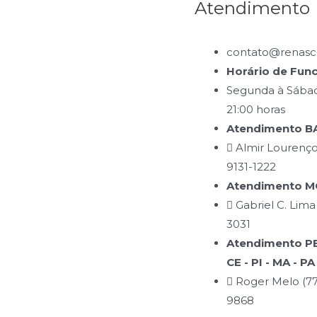
Atendimento
contato@renasce
Horário de Fun
Segunda à Sábad
21:00 horas
Atendimento BA
Almir Lourenço
9131-1222
Atendimento MG
Gabriel C. Lima
3031
Atendimento PB 
CE - PI - MA - PA
Roger Melo (77
9868