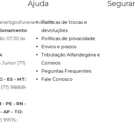
Ajuda
Segura
rartigosfunerarios.com
Políticas de trocas e
cionamento
devoluções
o: 07:30 às
Políticas de privacidade
Envios e prazos
:
Tributação Alfandegária e
 Junior (77)
Correios
Peguntas Frequentes
 - ES - MT:
Fale Conosco
 (77) 98868-
- PE - RN -
 - AP - TO:
) 99115-