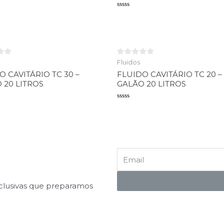
o
Avaliação
0
de
5
Fluidos
O CAVITÁRIO TC 30 –
FLUIDO CAVITÁRIO TC 20 –
 20 LITROS
GALÃO 20 LITROS
o
Avaliação
0
de
5
xclusivas que preparamos