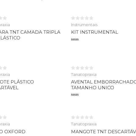
raxia
Instrumentais
RA TNT CAMADA TRIPLA
KIT INSTRUMENTAL
LÁSTICO
Avaliação
0
o
de
5
raxia
Tanatopraxia
TE PLÁSTICO
AVENTAL EMBORRACHAD
RTÁVEL
TAMANHO UNICO
o
Avaliação
0
de
5
raxia
Tanatopraxia
CO OXFORD
MANGOTE TNT DESCARTÁV