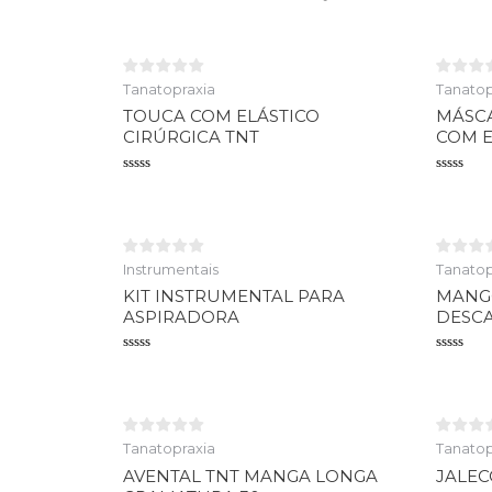
Tanatopraxia
Tanatop
TOUCA COM ELÁSTICO
MÁSCA
CIRÚRGICA TNT
COM E
Avaliação
Avaliaçã
0
0
de
de
5
5
Instrumentais
Tanatop
KIT INSTRUMENTAL PARA
MANGO
ASPIRADORA
DESCA
Avaliação
Avaliaçã
0
0
de
de
5
5
Tanatopraxia
Tanatop
AVENTAL TNT MANGA LONGA
JALE