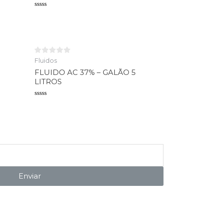
Avaliação
0
de
5
Fluidos
FLUIDO AC 37% – GALÃO 5
LITROS
Avaliação
0
de
5
Enviar