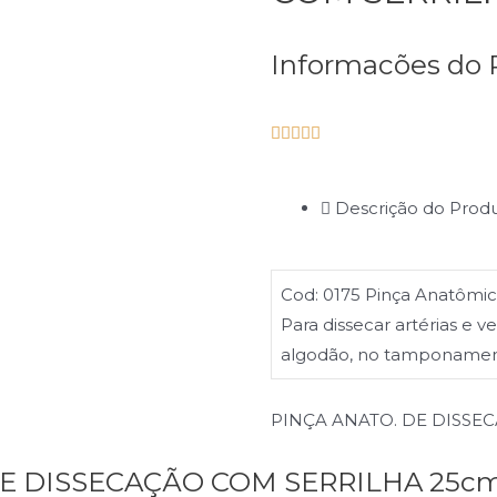
Informacões do 





Descrição do Prod
Cod: 0175 Pinça Anatômic
Para dissecar artérias e 
algodão, no tamponamento
PINÇA ANATO. DE DISSE
DE DISSECAÇÃO COM SERRILHA 25cm,