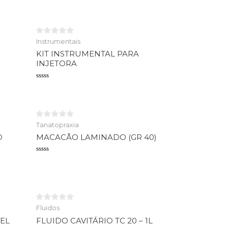
Instrumentais
KIT INSTRUMENTAL PARA
INJETORA
Avaliação
0
de
5
Tanatopraxia
O
MACACÃO LAMINADO (GR 40)
Avaliação
0
de
5
Fluidos
EL
FLUIDO CAVITÁRIO TC 20 – 1L