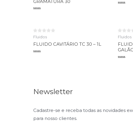
GRAMATURA 30
Avaliaçã
0
Avaliação
de
0
5
de
5
Fluidos
Fluidos
FLUIDO CAVITÁRIO TC 30 – 1L
FLUID
GALÃO
Avaliação
0
Avaliaçã
de
0
5
de
5
Newsletter
Cadastre-se e receba todas as novidades e
para nosso clientes.