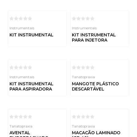
de
de
5
5
Instrumentais
Instrumentais
KIT INSTRUMENTAL
KIT INSTRUMENTAL
PARA INJETORA
Avaliação
0
de
Avaliação
5
0
de
5
Instrumentais
Tanatopraxia
KIT INSTRUMENTAL
MANGOTE PLÁSTICO
PARA ASPIRADORA
DESCARTÁVEL
Avaliação
Avaliação
0
0
de
de
5
5
Tanatopraxia
Tanatopraxia
AVENTAL
MACACÃO LAMINADO