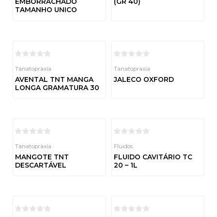
EMBORRACHADO
(GR 40)
TAMANHO UNICO
Avaliação
0
de
Avaliação
5
0
de
5
Tanatopraxia
Tanatopraxia
AVENTAL TNT MANGA
JALECO OXFORD
LONGA GRAMATURA 30
Avaliação
0
de
Avaliação
5
0
de
5
Tanatopraxia
Fluidos
MANGOTE TNT
FLUIDO CAVITÁRIO TC
DESCARTÁVEL
20 – 1L
Avaliação
Avaliação
0
0
de
de
5
5